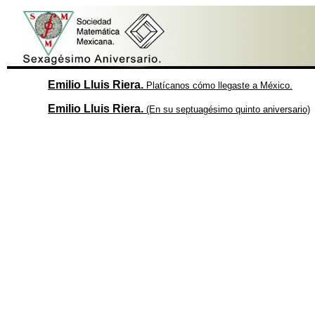
Emilio Lluis Riera.
Platícanos cómo llegaste a México.
Emilio Lluis Riera.
(En su septuagésimo quinto aniversario)