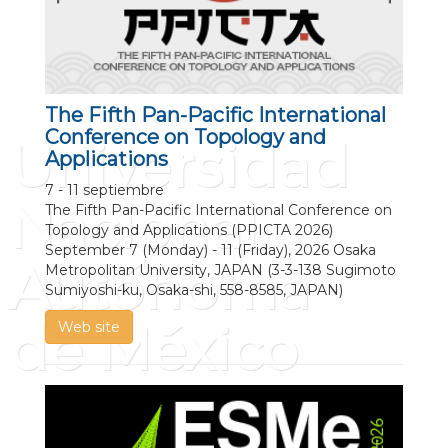
The Fifth Pan-Pacific International
Conference on Topology and
Universidad
Applications
7 - 11 septiembre
Nacional
The Fifth Pan-Pacific International Conference on
Topology and Applications (PPICTA 2026)
September 7 (Monday) - 11 (Friday), 2026 Osaka
Autónoma
Metropolitan University, JAPAN (3-3-138 Sugimoto
Sumiyoshi-ku, Osaka-shi, 558-8585, JAPAN)
de México
Web site