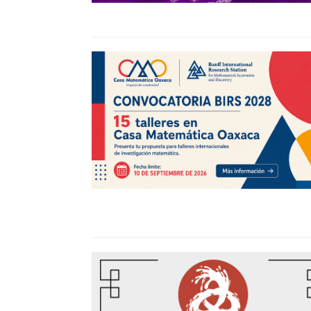
Autón
Méxic