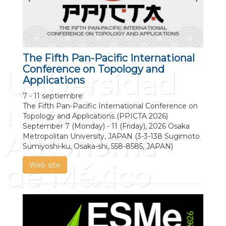
The Fifth Pan-Pacific International
Conference on Topology and
Universidad
Applications
7 - 11 septiembre
Nacional
The Fifth Pan-Pacific International Conference on
Topology and Applications (PPICTA 2026)
September 7 (Monday) - 11 (Friday), 2026 Osaka
Autónoma
Metropolitan University, JAPAN (3-3-138 Sugimoto
Sumiyoshi-ku, Osaka-shi, 558-8585, JAPAN)
de México
Web site