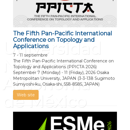
The Fifth Pan-Pacific International
Conference on Topology and
Universidad
Applications
7 - 11 septiembre
Nacional
The Fifth Pan-Pacific International Conference on
Topology and Applications (PPICTA 2026)
September 7 (Monday) - 11 (Friday), 2026 Osaka
Autónoma
Metropolitan University, JAPAN (3-3-138 Sugimoto
Sumiyoshi-ku, Osaka-shi, 558-8585, JAPAN)
de México
Web site