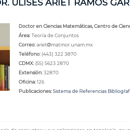
R. ULISES ARIET RAMOS GAR
Doctor en Ciencias Matemáticas, Centro de Cien
Área:
Teoría de Conjuntos
Correo:
ariet
matmor.unam.mx
Teléfono:
(443) 322 3870
CDMX:
(55) 5623 2870
Extensión:
32870
Oficina:
126
Publicaciones:
Sistema de Referencias Bibliogŕaf