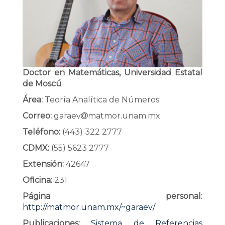
Doctor en Matemáticas, Universidad Estatal
de Moscú
Área:
Teoría Analítica de Números
Correo:
garaev
matmor.unam.mx
Teléfono:
(443) 322 2777
CDMX:
(55) 5623 2777
Extensión:
42647
Oficina:
231
Página personal:
http://matmor.unam.mx/~garaev/
Publicaciones:
Sistema de Referencias