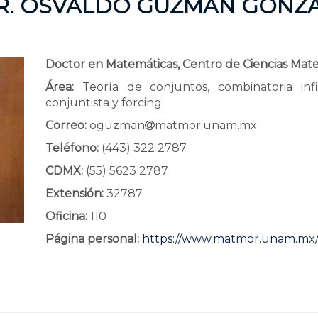
R. OSVALDO GUZMÁN GONZ
Doctor en Matemáticas, Centro de Ciencias Ma
Área:
Teoría de conjuntos, combinatoria infi
conjuntista y forcing
Correo:
oguzman
matmor.unam.mx
Teléfono:
(443) 322 2787
CDMX:
(55) 5623 2787
Extensión:
32787
Oficina:
110
Página personal:
https://www.matmor.unam.mx