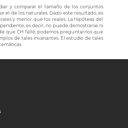
diar y comparar el tamaño de los conjuntos
e el de los naturales. Dado este resultado, es
rales y menor que los reales. La Hipótesis del
ependiente, es decir, no puede demostrarse ni
 de que CH fallé, podemos preguntarnos que
mplos de tales invariantes. El estudio de tales
temáticas.