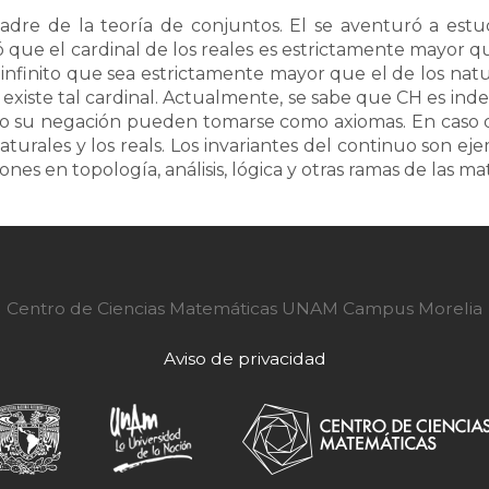
dre de la teoría de conjuntos. El se aventuró a estu
ó que el cardinal de los reales es estrictamente mayor qu
 infinito que sea estrictamente mayor que el de los natu
 existe tal cardinal. Actualmente, se sabe que CH es ind
mo su negación pueden tomarse como axiomas. En caso
aturales y los reals. Los invariantes del continuo son eje
ones en topología, análisis, lógica y otras ramas de las ma
Centro de Ciencias Matemáticas UNAM Campus Morelia
Aviso de privacidad