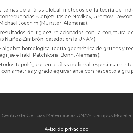
ye temas de análisis global, métodos de la teoría de í
consecuencias (Conjeturas de Novikov, Gromov-Lawson-
 Michael Joachim (Münster, Alemania).
esultados de rigidez relacionados con la conjetura de
sús Nüñez-Zimbrón, basados en la UNAM),
e álgebra homológica, teoría geométrica de grupos y t
rijse e Irakli Patchkoria, Bonn, Alemania).
dos topológicos en análisis no lineal, específicamente 
 simetrías y grado equivariante con respecto a grupos 
Centro de Ciencias Matemáticas UNAM Campus Morelia
Aviso de privacidad