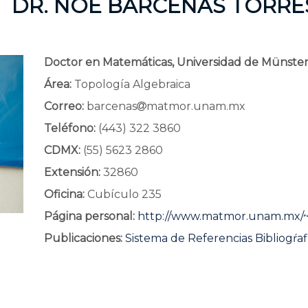
DR. NOÉ BÁRCENAS TORRE
Doctor en Matemáticas, Universidad de Münster
Área:
Topología Algebraica
Correo:
barcenas
matmor.unam.mx
Teléfono:
(443) 322 3860
CDMX:
(55) 5623 2860
Extensión:
32860
Oficina:
Cubículo 235
Página personal:
http://www.matmor.unam.mx/
Publicaciones:
Sistema de Referencias Bibliogŕaf