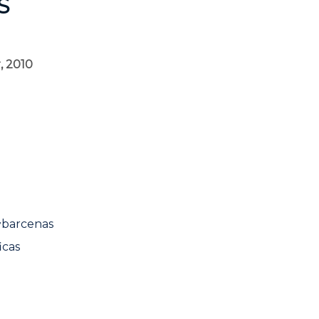
S
, 2010
~barcenas
icas