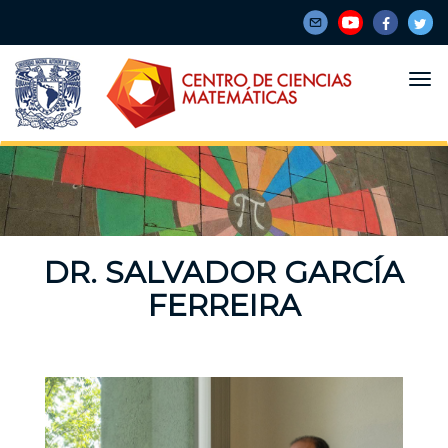
Pasar
al
contenido
principal
DR. SALVADOR GARCÍA
FERREIRA