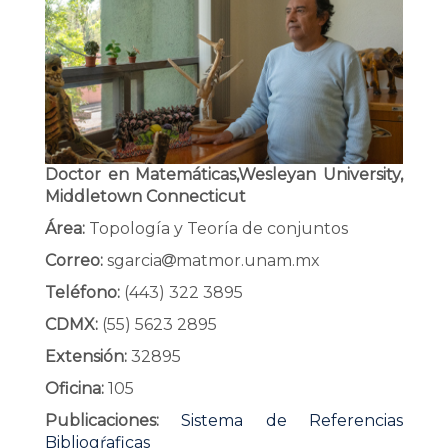
Doctor en Matemáticas,Wesleyan University,
Middletown Connecticut
Área:
Topología y Teoría de conjuntos
Correo:
sgarcia
matmor.unam.mx
Teléfono:
(443) 322 3895
CDMX:
(55) 5623 2895
Extensión:
32895
Oficina:
105
Publicaciones:
Sistema de Referencias
Bibliogŕaficas