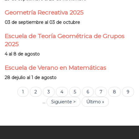
Geometría Recreativa 2025
03 de septiembre al 03 de octubre
Escuela de Teoría Geométrica de Grupos
2025
4 al 8 de agosto
Escuela de Verano en Matemáticas
28 dejulio al 1 de agosto
Página
1
Página
2
Página
3
Página
4
Página
5
Página
6
Página
7
Página
8
Pági
9
Paginación
actual
…
Siguiente
Siguiente >
Última
Último »
página
página